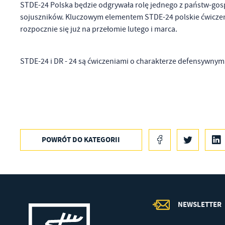
STDE-24 Polska będzie odgrywała rolę jednego z państw-gospo
Pl
Wi
sojuszników. Kluczowym elementem STDE-24 polskie ćwiczen
Tw
co
rozpocznie się już na przełomie lutego i marca.
F
Te
STDE-24 i DR - 24 są ćwiczeniami o charakterze defensywnym
Za
Ci
Dz
Wi
na
zg
fu
A
An
POWRÓT
DO KATEGORII
Co
Wi
in
po
wś
Wy
R
fu
NEWSLETTER
Dz
st