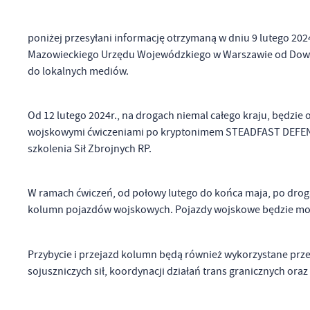
poniżej przesyłani informację otrzymaną w dniu 9 lutego 20
Mazowieckiego Urzędu Wojewódzkiego w Warszawie od Dowód
do lokalnych mediów.
Od 12 lutego 2024r., na drogach niemal całego kraju, będzi
wojskowymi ćwiczeniami po kryptonimem STEADFAST DEFEN
szkolenia Sił Zbrojnych RP.
W ramach ćwiczeń, od połowy lutego do końca maja, po dro
kolumn pojazdów wojskowych. Pojazdy wojskowe będzie moż
Przybycie i przejazd kolumn będą również wykorzystane prze
sojuszniczych sił, koordynacji działań trans granicznych or