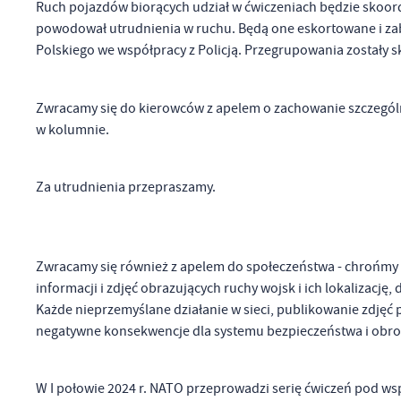
Ruch pojazdów biorących udział w ćwiczeniach będzie skoor
powodował utrudnienia w ruchu. Będą one eskortowane i za
Polskiego we współpracy z Policją. Przegrupowania zostały 
Zwracamy się do kierowców z apelem o zachowanie szczególn
w kolumnie.
U
Za utrudnienia przepraszamy.
Sz
Zwracamy się również z apelem do społeczeństwa - chrońmy d
ws
informacji i zdjęć obrazujących ruchy wojsk i ich lokalizac
Każde nieprzemyślane działanie w sieci, publikowanie zdjęć
negatywne konsekwencje dla systemu bezpieczeństwa i obro
N
Ni
um
W I połowie 2024 r. NATO przeprowadzi serię ćwiczeń pod