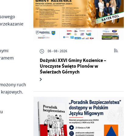
zysowego
przekazanie
nymi
06 - 08 - 2026
gramem
Dożynki XXVI Gminy Kozienice –
Uroczyste Święto Plonów w
Świerżach Górnych
zmożony ruch
 krajowych.
tu