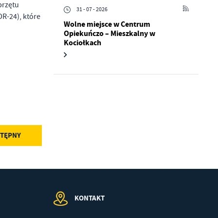
przętu
a
31 - 07 - 2026
R-24), które
kom
Wolne miejsce w Centrum
Opiekuńczo – Mieszkalny w
Kociołkach
z
ci
TĘPNY
.
KONTAKT
a