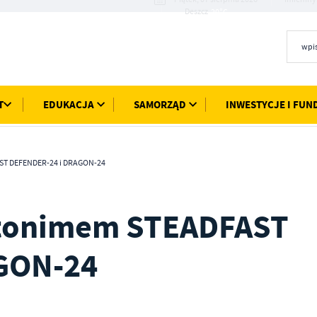
20°C
Deszcz
T
EDUKACJA
SAMORZĄD
INWESTYCJE I FUN
ST DEFENDER-24 i DRAGON-24
ptonimem STEADFAST
GON-24