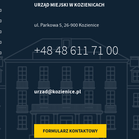
URZĄD MIEJSKI W KOZIENICACH
00
30
ul. Parkowa 5, 26-900 Kozienice
w
30
30
+48 48 611 71 00
30
urzad@kozienice.pl
FORMULARZ KONTAKTOWY