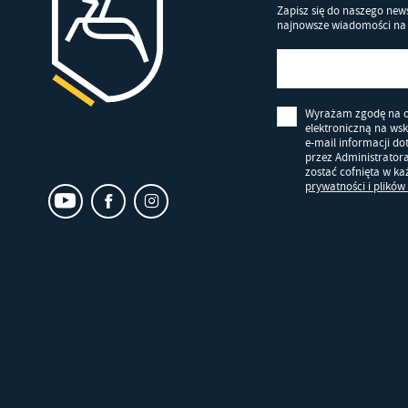
Zapisz się do naszego news
Pr
Wi
najnowsze wiadomości na 
an
in
bę
po
sp
Wyrażam zgodę na 
elektroniczną na ws
e-mail informacji d
przez Administrator
zostać cofnięta w k
prywatności i plików