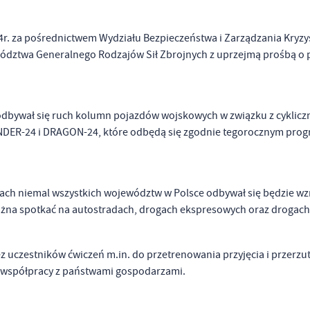
24r. za pośrednictwem Wydziału Bezpieczeństwa i Zarządzania Kry
ztwa Generalnego Rodzajów Sił Zbrojnych z uprzejmą prośbą o 
e odbywał się ruch kolumn pojazdów wojskowych w związku z cyklicz
DER-24 i DRAGON-24, które odbędą się zgodnie tegorocznym pro
gach niemal wszystkich województw w Polsce odbywał się będzie w
na spotkać na autostradach, drogach ekspresowych oraz drogach
z uczestników ćwiczeń m.in. do przetrenowania przyjęcia i przerzu
az współpracy z państwami gospodarzami.