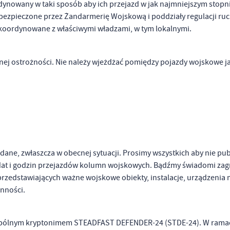
dynowany w taki sposób aby ich przejazd w jak najmniejszym stopn
bezpieczone przez Żandarmerię Wojskową i poddziały regulacji ru
skoordynowane z właściwymi władzami, w tym lokalnymi.
ej ostrożności. Nie należy wjeżdżać pomiędzy pojazdy wojskowe j
stawienia
anujemy Twoją prywatność. Możesz zmienić ustawienia cookies lub zaakceptować je
ane, zwłaszcza w obecnej sytuacji. Prosimy wszystkich aby nie pu
zystkie. W dowolnym momencie możesz dokonać zmiany swoich ustawień.
ję, dat i godzin przejazdów kolumn wojskowych. Bądźmy świadomi zag
 przedstawiających ważne wojskowe obiekty, instalacje, urządzenia
nności.
iezbędne
ezbędne pliki cookies służą do prawidłowego funkcjonowania strony internetowej i
ożliwiają Ci komfortowe korzystanie z oferowanych przez nas usług.
 wspólnym kryptonimem STEADFAST DEFENDER-24 (STDE-24). W rama