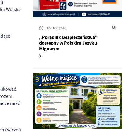
iu
chu Wojska
06 - 08 - 2026
adące
„Poradnik Bezpieczeństwa”
dostępny w Polskim Języku
Migowym
blikować
rożeń!.
 może mieć
ch ćwiczeń