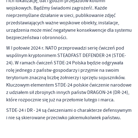
i ich lokalizację, dat i godzin przejazdów kolumn
wojskowych. Bądźmy świadomi zagrożeń!. Każde
nieprzemyślane działanie w sieci, publikowanie zdjęć
przedstawiających ważne wojskowe obiekty, instalacje,
urządzenia może mieć negatywne konsekwencje dla systemu
bezpieczeństwa i obronności.
W I połowie 2024 r. NATO przeprowadzi serię ćwiczeń pod
wspólnym kryptonimem STEADFAST DEFENDER-24 (STDE-
24). W ramach ćwiczeń STDE-24 Polska będzie odgrywała
rolę jednego z państw-gospodarzy i przyjmie na swoim
terytorium znaczną liczbę żołnierzy i sprzętu sojuszników.
Kluczowym elementem STDE-24 polskie ćwiczenie narodowe
z udziałem sił zbrojnych innych państw DRAGON-24 (DR-24),
które rozpocznie się już na przełomie lutego i marca.
STDE-24 i DR - 24 są ćwiczeniami o charakterze defensywnym
i nie są skierowane przeciwko jakiemukolwiek państwu.