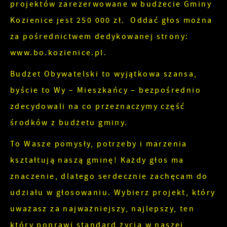
projektów zarezerwowane w budżecie Gminy
informacji w zakresie wykorzystywania witryny
Kozienice jest 250 000 zł. Oddać głos można
internetowej, miejsca oraz częstotliwości, z jaką
Reklamowe
odwiedzane są nasze serwisy www. Dane
za pośrednictwem dedykowanej strony:
pozwalają nam na ocenę naszych serwisów
Dzięki reklamowym plikom cookies prezentujemy
www.bo.kozienice.pl.
internetowych pod względem ich popularności
Ci najciekawsze informacje i aktualności na
Budżet Obywatelski to wyjątkowa szansa,
wśród użytkowników. Zgromadzone informacje są
stronach naszych partnerów.
przetwarzane w formie zanonimizowanej.
byście to Wy – Mieszkańcy – bezpośrednio
Promocyjne pliki cookies służą do prezentowania
Więcej
Wyrażenie zgody na analityczne pliki cookies
zdecydowali na co przeznaczymy część
Ci naszych komunikatów na podstawie analizy
gwarantuje dostępność wszystkich
środków z budżetu gminy.
Twoich upodobań oraz Twoich zwyczajów
funkcjonalności.
dotyczących przeglądanej witryny internetowej.
To Wasze pomysły, potrzeby i marzenia
Treści promocyjne mogą pojawić się na stronach
kształtują naszą gminę! Każdy głos ma
podmiotów trzecich lub firm będących naszymi
znaczenie, dlatego serdecznie zachęcam do
partnerami oraz innych dostawców usług. Firmy
udziału w głosowaniu. Wybierz projekt, który
te działają w charakterze pośredników
prezentujących nasze treści w postaci
uważasz za najważniejszy, najlepszy, ten
wiadomości, ofert, komunikatów mediów
który poprawi standard życia w naszej