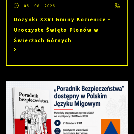
06 - 08 - 2026
Dożynki XXVI Gminy Kozienice –
Uroczyste Święto Plonów w
Świerżach Górnych