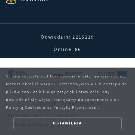
Odwiedzin: 2215219
Online: 86
Strona korzysta z plików cookies w celu realizacji usług.
Możesz określić warunki przechowywania lub dostępu do
plików cookies klikając przycisk Ustawienia. Aby
dowiedzieć się więcej zachęcamy do zapoznania się z
Copyright by kozienice.pl
Polityką Cookies oraz Polityką Prywatności.
ZAPISZ WYBRANE
Powered by
2ClickPortal®
USTAWIENIA
- Portale nowej generacji
ZEZWÓL NA WSZYSTKIE