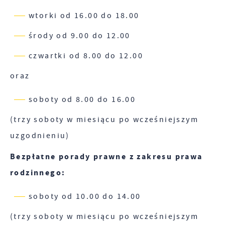
internetowej, miejsca oraz częstotliwości, z jaką
wtorki od 16.00 do 18.00
Reklamowe
odwiedzane są nasze serwisy www. Dane pozwalają
środy od 9.00 do 12.00
nam na ocenę naszych serwisów internetowych
Dzięki reklamowym plikom cookies prezentujemy
pod względem ich popularności wśród
Ci najciekawsze informacje i aktualności na
czwartki od 8.00 do 12.00
użytkowników. Zgromadzone informacje są
stronach naszych partnerów.
oraz
przetwarzane w formie zanonimizowanej.
Promocyjne pliki cookies służą do prezentowania
Więcej
Wyrażenie zgody na analityczne pliki cookies
Ci naszych komunikatów na podstawie analizy
soboty od 8.00 do 16.00
gwarantuje dostępność wszystkich
Twoich upodobań oraz Twoich zwyczajów
(trzy soboty w miesiącu po wcześniejszym
funkcjonalności.
dotyczących przeglądanej witryny internetowej.
uzgodnieniu)
Treści promocyjne mogą pojawić się na stronach
podmiotów trzecich lub firm będących naszymi
Bezpłatne porady prawne z zakresu prawa
partnerami oraz innych dostawców usług. Firmy te
rodzinnego:
działają w charakterze pośredników
prezentujących nasze treści w postaci wiadomości,
soboty od 10.00 do 14.00
ofert, komunikatów mediów społecznościowych.
(trzy soboty w miesiącu po wcześniejszym