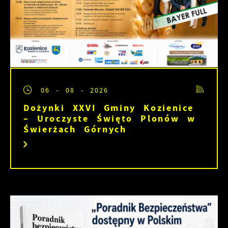
06 - 08 - 2026
Dożynki XXVI Gminy Kozienice
– Uroczyste Święto Plonów w
Świerżach Górnych