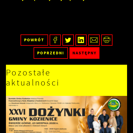
POWRÓT
POPRZEDNI
NASTĘPNY
Pozostałe
aktualności