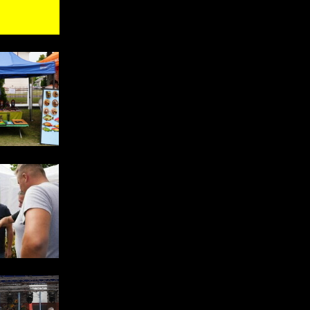
a
od
ch
w