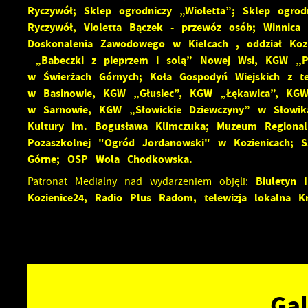
Ryczywół; Sklep ogrodniczy „Wioletta”; Sklep ogrod
Ryczywół, Violetta Bączek - przewóz osób; Winnica 
Doskonalenia Zawodowego w Kielcach , oddział Koz
U
„Babeczki z pieprzem i solą” Nowej Wsi, KGW „P
w Świerżach Górnych; Koła Gospodyń Wiejskich z t
w Basinowie, KGW „Głusiec”, KGW „Łękawica”, KGW
S
w Sarnowie, KGW „Słowickie Dziewczyny” w Słowik
j
Kultury im. Bogusława Klimczuka; Muzeum Regional
Pozaszkolnej "Ogród Jordanowski" w Kozienicach; 
N
Górne; OSP Wola Chodkowska.
N
Biuletyn I
Patronat Medialny nad wydarzeniem objęli:
i
Kozienice24, Radio Plus Radom, telewizja lokalna K
P
W
d
f
z
F
Z
T
w
Gal
f