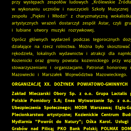
przy występach zespołów ludowych „Królewskie Źródła
w wykonaniu uczniów i nauczycieli Szkoły Muzycznej 
zespołu „Piękni i Młodzi” z charyzmatyczną wokalis
artystycznych wrażeń dostarczył zespół Astar, czyli 
i lubiane utwory muzyki rozrywkowej.
Oprócz głównych wydarzeń podczas tegorocznych dożyne
działające na rzecz rolnictwa. Można było skosztowa
rękodzieła, lokalnych wydawnictw i atrakcji dla najmł
Kozienicki oraz gminy powiatu kozienickiego przy wspó
stowarzyszeniami i organizacjami. Patronat honorowy
Mazowiecki i Marszałek Województwa Mazowieckiego.
ORGANIZACJĘ XX. DOŻYNEK POWIATOWO-GMINNYCH
Zakład Mleczarski Obory Sp. z o.o. Grupa Lactalis
Polskie Pomidory S.A; Enea Wytwarzanie Sp. z o.o.
Ubezpieczenia Społecznego; MODR Warszawa; Elgis-Ga
Plecionkarstwo artystyczne; Kozienickie Centrum Bud
Mydlarnia "Powrót do Natury"; Ośka Karol. Usługi 
Grabów nad Pilicą; PKO Bank Polski; POLMAX DOM 