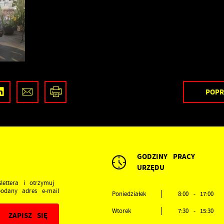
POPR
GODZINY PRACY
URZĘDU
lettera i otrzymuj
odany adres e-mail
Poniedziałek
8:00 - 17:00
Wtorek
7:30 - 15:30