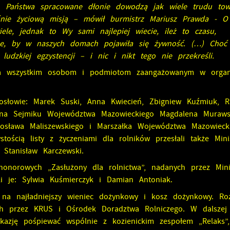
 Państwa spracowane dłonie dowodzą jak wiele trudu tow
eśnie życiową misją – mówił burmistrz Mariusz Prawda - O
le, jednak to Wy sami najlepiej wiecie, ileż to czasu,
bne, by w naszych domach pojawiła się żywność. (…) Choć 
udzkiej egzystencji – i nic i nikt tego nie przekreśli.
ia wszystkim osobom i podmiotom zaangażowanym w organi
posłowie: Marek Suski, Anna Kwiecień, Zbigniew Kuźmiuk, R
adna Sejmiku Województwa Mazowieckiego Magdalena Muraws
irosława Maliszewskiego i Marszałka Województwa Mazowiec
ością listy z życzeniami dla rolników przesłali także Mini
or Stanisław Karczewski.
norowych „Zasłużony dla rolnictwa”, nadanych przez Mini
i je: Sylwia Kuśmierczyk i Damian Antoniak.
 na najładniejszy wieniec dożynkowy i kosz dożynkowy. Rozs
h przez KRUS i Ośrodek Doradztwa Rolniczego. W dalszej 
kazję pośpiewać wspólnie z kozienickim zespołem „Relaks”,