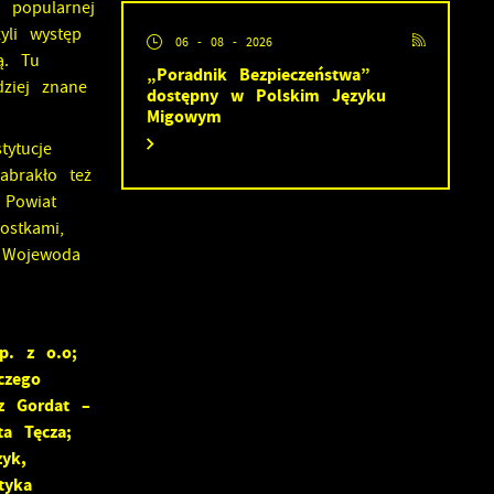
 popularnej
yli występ
06 - 08 - 2026
ą. Tu
„Poradnik Bezpieczeństwa”
dziej znane
dostępny w Polskim Języku
Migowym
ytucje
abrakło też
 Powiat
ostkami,
, Wojewoda
p. z o.o;
czego
rz Gordat –
ta Tęcza;
yk,
tyka