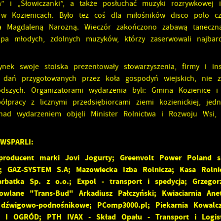
” i „Słowiczanki”, a także posłuchać muzyki rozrywkowej i
w Kozienicach. Było też coś dla miłośników disco polo cz
tka Magdaleną Narożną. Wieczór zakończono zabawą taneczn
grupa młodych, zdolnych muzyków, którzy zaserwowali najbar
k swoje stoiska prezentowały stowarzyszenia, firmy i inst
ć dań przygotowanych przez koła gospodyń wiejskich, nie z
odszych. Organizatorami wydarzenia byli: Gmina Kozienice i
łpracy z licznymi przedsiębiorcami ziemi kozienickiej, jedn
 nad wydarzeniem objęli Minister Rolnictwa i Rozwoju Wsi
 WSPARLI:
 producent marki Jovi Jogurty; Greenvolt Power Poland s
; GAZ-SYSTEM S.A; Mazowiecka Izba Rolnicza; Kasa Rolni
rbatka Sp. z o.o.; Expol - transport i spedycja; Grzego
owlane "Trans-Bud" Arkadiusz Pałczyński; Kwiaciarnia Ane
dźwigowo-podnośnikowe; PComp3000.pl; Piekarnia Kowalcz
I OGRÓD; PTH IVAX - Skład Opału - Transport i Logis