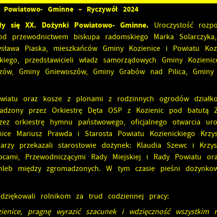
 Powiatowo- Gminne – Ryczywół 2024
yły się XX. Dożynki Powiatowo- Gminne.
Uroczystość rozp
pod przewodnictwem biskupa radomskiego Marka Solarczyka,
zysława Piaska, mieszkańców Gminy Kozienice i Powiatu Kozi
kiego, przedstawicieli władz samorządowych Gminy Kozienic
aczów, Gminy Gniewoszów, Gminy Grabów nad Pilica, Gmin
wiatu oraz kosze z plonami z rodzinnych ogrodów działko
adzony przez Orkiestrę Dęta OSP z Kozienic pod batutą 
ez orkiestrę hymnu państwowego, oficjalnego otwarcia uroc
ice Mariusz Prawda i Starosta Powiatu Kozienickiego Krzys
rzy przekazali starostowie dożynek: Klaudia Szewc i Krzysz
pcami, Przewodniczącymi Rady Miejskiej i Rady Powiatu or
 chleb między zgromadzonych. W tym czasie pieśni dożynko
a dziękowali rolnikom za trud codziennej pracy:
nice, pragnę wyrazić szacunek i wdzięczność wszystkim r