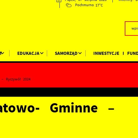
17°C
Pochmurno
T
EDUKACJA
SAMORZĄD
INWESTYCJE I FUN
 – Ryczywół 2024
atowo- Gminne –