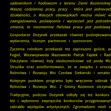
sadownikom i hodowcom z terenu Ziemi Kozienickiej.
Waszej codziennej pracy, pracy - która jest jednocz
działalności, o Waszych obowiązkach można mówić wie
zaangażowania, poświęcenia i wyrzeczeń jest potrze
zmienia, to niezmiennie Państwa praca jest podstawą l
Gospodarze Dożynek przekazali również podziękowan
wydarzenia, licznym partnerom i sponsorom.
Życzenia rolnikom przekazali też zaproszeni goście, 
Fogiel, Wicewojewoda Mazowiecki Patryk Fajdek i R
Odczytano również listy okolicznościowe od posła M
Struzika oraz poinformowano, że w związku z uroczyst
Rolnictwa i Rozwoju Wsi Czesław Siekierski i senat
Kolejnym punktem programu było wręczenie odznak ho
Rolnictwa i Rozwoju Wsi. Z Gminy Kozienice otrzymal
Tradycyjnie, podczas Dożynek odbyły się też konkurs
też i wyłoniono zwycięzców konkursów przygotowanyc
zabrakło występów artystycznych. Zgromadzeni mieli o