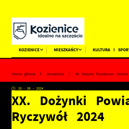
Przejdź do menu.
Przejdź do wyszukiwarki.
Przejdź do treści.
Przejdź do ustawień wielkości czcionki.
Wyłącz wersję kontrastową strony.
KOZIENICE
MIESZKAŃCY
KULTURA I SPOR
Strona główna
Aktualności
XX. Dożynki Powiatowo- Gminne
20 - 08 - 2024
XX. Dożynki Powi
Ryczywół 2024