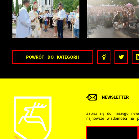
POWRÓT
DO KATEGORII
NEWSLETTER
Zapisz się do naszego news
najnowsze wiadomości na p