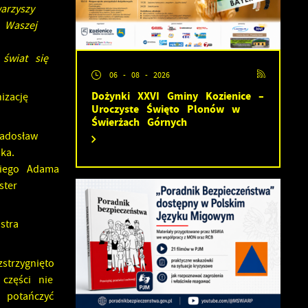
arzyszy
 Waszej
świat się
06 - 08 - 2026
Dożynki XXVI Gminy Kozienice –
zację
Uroczyste Święto Plonów w
Świerżach Górnych
adosław
ka.
kiego Adama
ster
stra
trzygnięto
części nie
 potańczyć