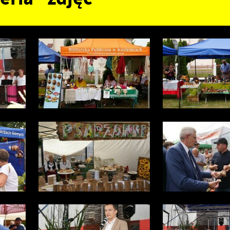
zięki tym plikom cookies możemy zapewnić Ci większy komfort korzystania z
ięcej
unkcjonalności naszej strony poprzez dopasowanie jej do Twoich indywidualnych
ZAPISZ WYBRANE
referencji. Wyrażenie zgody na funkcjonalne i personalizacyjne pliki cookies
warantuje dostępność większej ilości funkcji na stronie.
nalityczne
ZEZWÓL NA WSZYSTKIE
nalityczne pliki cookies pomagają nam rozwijać się i dostosowywać do Twoich
otrzeb.
ookies analityczne pozwalają na uzyskanie informacji w zakresie wykorzystywani
ięcej
itryny internetowej, miejsca oraz częstotliwości, z jaką odwiedzane są nasze
erwisy www. Dane pozwalają nam na ocenę naszych serwisów internetowych p
zględem ich popularności wśród użytkowników. Zgromadzone informacje są
rzetwarzane w formie zanonimizowanej. Wyrażenie zgody na analityczne pliki
eklamowe
ookies gwarantuje dostępność wszystkich funkcjonalności.
zięki reklamowym plikom cookies prezentujemy Ci najciekawsze informacje i
ktualności na stronach naszych partnerów.
romocyjne pliki cookies służą do prezentowania Ci naszych komunikatów na
ięcej
odstawie analizy Twoich upodobań oraz Twoich zwyczajów dotyczących
rzeglądanej witryny internetowej. Treści promocyjne mogą pojawić się na strona
odmiotów trzecich lub firm będących naszymi partnerami oraz innych dostawcó
sług. Firmy te działają w charakterze pośredników prezentujących nasze treści w
ostaci wiadomości, ofert, komunikatów mediów społecznościowych.