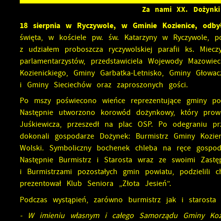
Za nami XX. Dożynki
18 sierpnia w Ryczywole, w Gminie Kozienice, odb
święta, w kościele pw. św. Katarzyny w Ryczywole, 
z udziałem proboszcza ryczywolskiej parafii ks. Miec
parlamentarzystów, przedstawiciela Wojewody Mazowiec
Kozienickiego, Gminy Garbatka-Letnisko, Gminy Głow
i Gminy Sieciechów oraz zaproszonych gości.
Po mszy poświecono wieńce reprezentujące gminy po
Następnie utworzono korowód dożynkowy, który prow
Juśkiewicza, przeszedł na plac OSP. Po odegraniu prz
dokonali gospodarze Dożynek: Burmistrz Gminy Kozien
Wolski. Symboliczny bochenek chleba na ręce gospoda
Następnie Burmistrz i Starosta wraz ze swoimi Zastę
i Burmistrzami pozostałych gmin powiatu, podzielili
prezentował Klub Seniora „Złota Jesień”.
Podczas wystąpień, zarówno burmistrz jak i starost
- W imieniu własnym i całego Samorządu Gminy Kozie