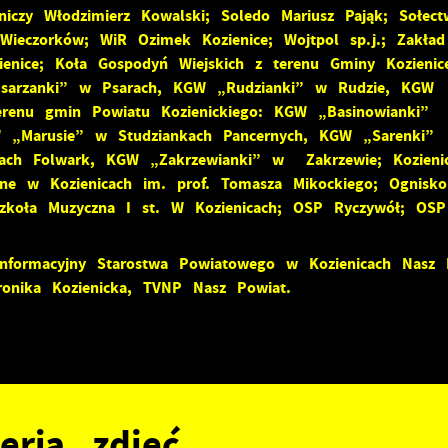
niczy Włodzimierz Kowalski; Soledo Mariusz Pająk; Sołect
Wieczorków; WiR Ozimek Kozienice; Wojtpol sp.j.; Zakład
ienice; Koła Gospodyń Wiejskich z terenu Gminy Kozieni
stawienia
sarzanki” w Psarach, KGW „Rudzianki” w Rudzie, KGW
erenu gmin Powiatu Kozienickiego: KGW „Basinowianki”
 „Marusie” w Studziankach Pancernych, KGW „Sarenki”
zanujemy Twoją prywatność. Możesz zmienić ustawienia cookies lub zaakceptowa
ach Folwark, KGW „Zakrzewianki” w Zakrzewie; Kozieni
e wszystkie. W dowolnym momencie możesz dokonać zmiany swoich ustawień.
ne w Kozienicach im. prof. Tomasza Mikockiego; Ognisko
Szkoła Muzyczna I st. W Kozienicach; OSP Ryczywół; OSP
iezbędne
iezbędne pliki cookies służą do prawidłowego funkcjonowania strony internetow
nformacyjny Starostwa Powiatowego w Kozienicach Nasz 
 umożliwiają Ci komfortowe korzystanie z oferowanych przez nas usług.
ronika Kozienicka, TVNP Nasz Powiat.
liki cookies odpowiadają na podejmowane przez Ciebie działania w celu m.in.
ięcej
ostosowania Twoich ustawień preferencji prywatności, logowania czy wypełniania
ormularzy. Dzięki plikom cookies strona, z której korzystasz, może działać bez
akłóceń.
unkcjonalne i personalizacyjne
apoznaj się z
POLITYKĄ PRYWATNOŚCI I PLIKÓW COOKIES
.
ego typu pliki cookies umożliwiają stronie internetowej zapamiętanie
prowadzonych przez Ciebie ustawień oraz personalizację określonych
eria zdjęć
unkcjonalności czy prezentowanych treści.