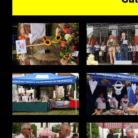
D
W
f
p
g
A
A
p
C
W
w
s
w
p
R
c
D
a
P
W
p
p
p
u
p