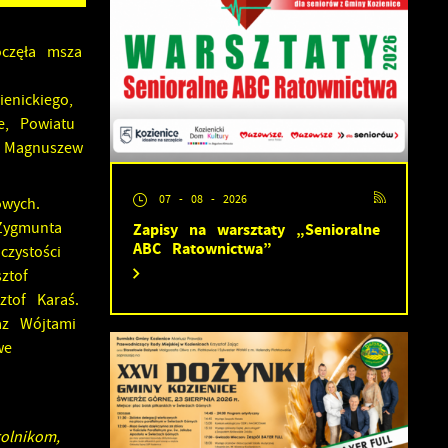
oczęła msza
enickiego,
e, Powiatu
y Magnuszew
07 - 08 - 2026
wych.
Zygmunta
Zapisy na warsztaty „Senioralne
ABC Ratownictwa”
zystości
ztof
tof Karaś.
az Wójtami
we
olnikom,