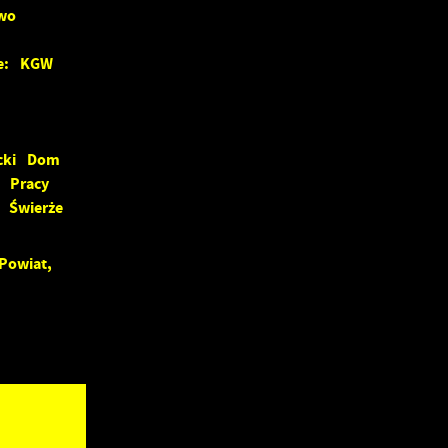
wo
ce: KGW
ć
cki Dom
 Pracy
 Świerże
ej
Powiat,