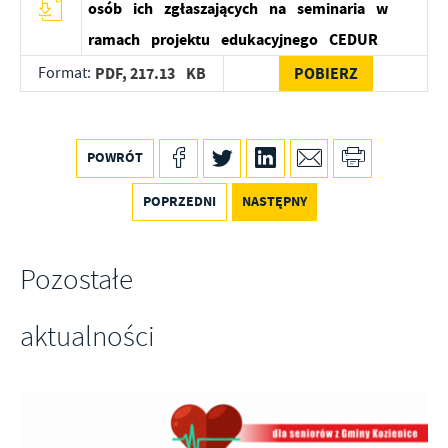
osób ich zgłaszających na seminaria w
ramach projektu edukacyjnego CEDUR
Format:
PDF,
217.13 KB
POBIERZ
POWRÓT
POPRZEDNI
NASTĘPNY
Pozostałe
aktualności