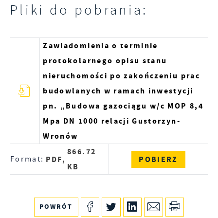
partnerami oraz innych dostawców usług. Firmy te
Pliki do pobrania:
działają w charakterze pośredników
prezentujących nasze treści w postaci wiadomości,
ofert, komunikatów mediów społecznościowych.
Zawiadomienia o terminie
protokolarnego opisu stanu
nieruchomości po zakończeniu prac
budowlanych w ramach inwestycji
pn. „Budowa gazociągu w/c MOP 8,4
Mpa DN 1000 relacji Gustorzyn-
Wronów
866.72
Format:
PDF,
POBIERZ
KB
POWRÓT