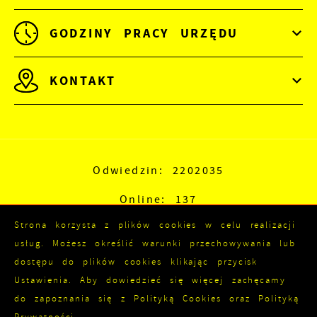
GODZINY PRACY URZĘDU
KONTAKT
Odwiedzin: 2202035
Online: 137
Strona korzysta z plików cookies w celu realizacji
usług. Możesz określić warunki przechowywania lub
dostępu do plików cookies klikając przycisk
Ustawienia. Aby dowiedzieć się więcej zachęcamy
do zapoznania się z Polityką Cookies oraz Polityką