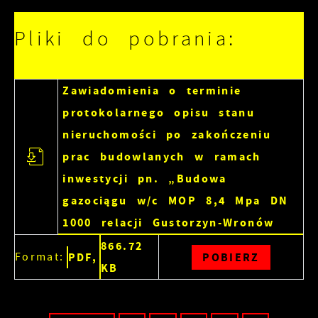
witryny internetowej. Treści promocyjne mogą
pojawić się na stronach podmiotów trzecich
Pliki do pobrania:
lub firm będących naszymi partnerami oraz
innych dostawców usług. Firmy te działają w
charakterze pośredników prezentujących nasze
Zawiadomienia o terminie
treści w postaci wiadomości, ofert,
protokolarnego opisu stanu
komunikatów mediów społecznościowych.
nieruchomości po zakończeniu
prac budowlanych w ramach
inwestycji pn. „Budowa
gazociągu w/c MOP 8,4 Mpa DN
1000 relacji Gustorzyn-Wronów
866.72
Format:
PDF,
POBIERZ
KB