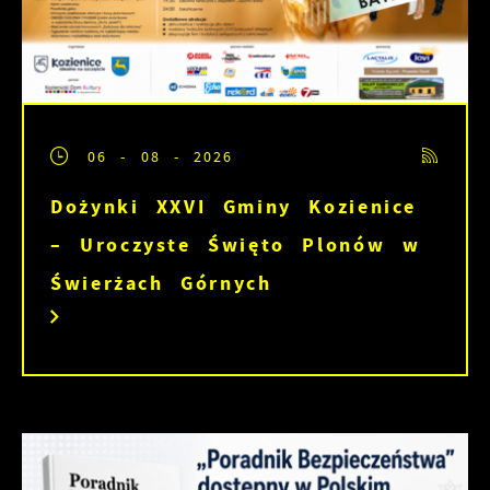
06 - 08 - 2026
Dożynki XXVI Gminy Kozienice
– Uroczyste Święto Plonów w
Świerżach Górnych