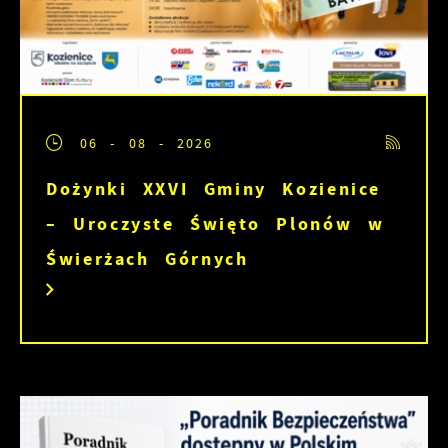
06 - 08 - 2026
Dożynki XXVI Gminy Kozienice
– Uroczyste Święto Plonów w
Świerżach Górnych