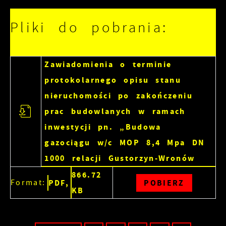
witryny internetowej. Treści promocyjne mogą
pojawić się na stronach podmiotów trzecich
Pliki do pobrania:
lub firm będących naszymi partnerami oraz
innych dostawców usług. Firmy te działają w
charakterze pośredników prezentujących nasze
Zawiadomienia o terminie
treści w postaci wiadomości, ofert,
protokolarnego opisu stanu
komunikatów mediów społecznościowych.
nieruchomości po zakończeniu
prac budowlanych w ramach
inwestycji pn. „Budowa
gazociągu w/c MOP 8,4 Mpa DN
1000 relacji Gustorzyn-Wronów
866.72
Format:
PDF,
POBIERZ
KB