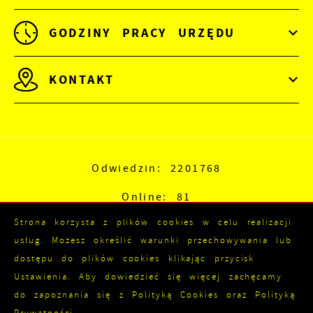
GODZINY PRACY URZĘDU
KONTAKT
Odwiedzin: 2201768
Online: 81
Strona korzysta z plików cookies w celu realizacji
usług. Możesz określić warunki przechowywania lub
dostępu do plików cookies klikając przycisk
Ustawienia. Aby dowiedzieć się więcej zachęcamy
do zapoznania się z Polityką Cookies oraz Polityką