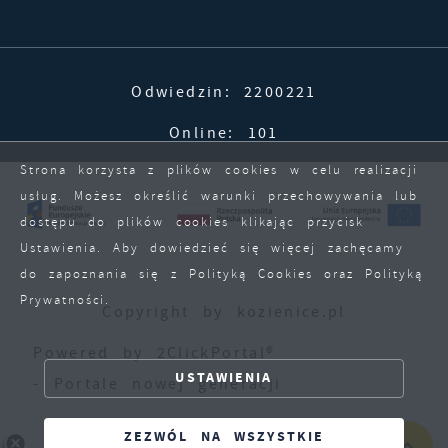
Odwiedzin: 2200221
Online: 101
Strona korzysta z plików cookies w celu realizacji
usług. Możesz określić warunki przechowywania lub
dostępu do plików cookies klikając przycisk
Ustawienia. Aby dowiedzieć się więcej zachęcamy
do zapoznania się z Polityką Cookies oraz Polityką
Prywatności.
Copyright by kozienice.pl
ZAPISZ WYBRANE
Powered by
2ClickPortal®
ZEZWÓL NA WSZYSTKIE
USTAWIENIA
- Portale nowej generacji
ZEZWÓL NA WSZYSTKIE