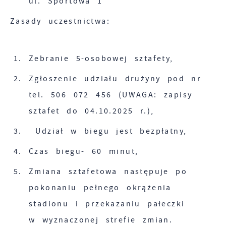
ul. Sportowa 1
witryny internetowej. Treści promocyjne mogą
pojawić się na stronach podmiotów trzecich
Zasady uczestnictwa:
lub firm będących naszymi partnerami oraz
innych dostawców usług. Firmy te działają w
Zebranie 5-osobowej sztafety,
charakterze pośredników prezentujących nasze
treści w postaci wiadomości, ofert,
Zgłoszenie udziału drużyny pod nr
komunikatów mediów społecznościowych.
tel. 506 072 456 (UWAGA: zapisy
sztafet do 04.10.2025 r.),
Udział w biegu jest bezpłatny,
Czas biegu- 60 minut,
Zmiana sztafetowa następuje po
pokonaniu pełnego okrążenia
stadionu i przekazaniu pałeczki
w wyznaczonej strefie zmian.