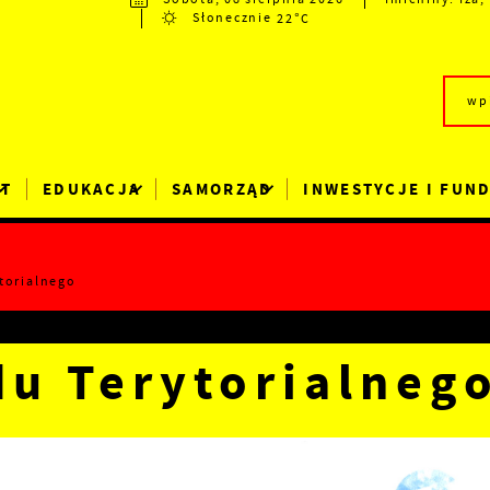
22°C
Słonecznie
RT
EDUKACJA
SAMORZĄD
INWESTYCJE I FUN
torialnego
u Terytorialneg