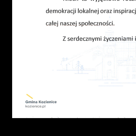
s
o
P
W
c
l
k
F
Z
T
z
p
t
D
W
k
d
f
w
A
A
d
C
W
w
j
n
w