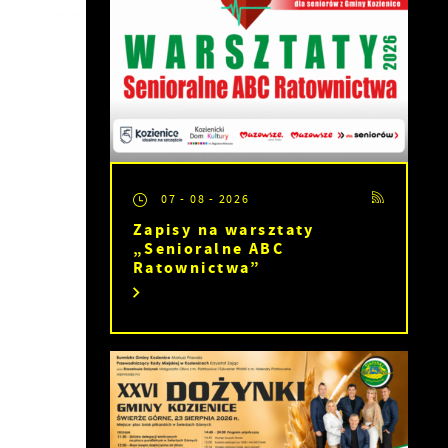
07 - 08 - 2026
Zapisy na warsztaty
„Senioralne ABC
Ratownictwa”