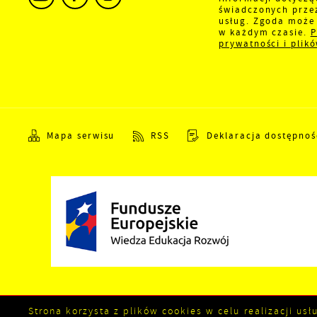
świadczonych prze
usług. Zgoda może 
w każdym czasie.
P
prywatności i plik
Mapa serwisu
RSS
Deklaracja dostępnoś
Copyright by kozienice.pl
Strona korzysta z plików cookies w celu realizacji u