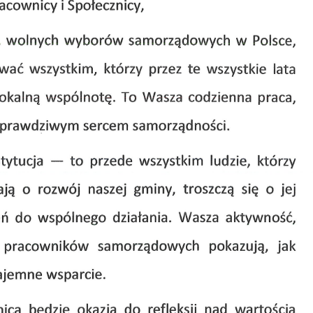
Ustawienia
zanujemy Twoją prywatność. Możesz zmienić ustawienia cookies lub
aakceptować je wszystkie. W dowolnym momencie możesz dokonać
miany swoich ustawień.
iezbędne
iezbędne pliki cookies służą do prawidłowego funkcjonowania