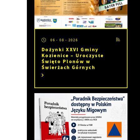
06 - 08 - 2026
Dożynki XXVI Gminy
Kozienice – Uroczyste
Święto Plonów w
Świerżach Górnych