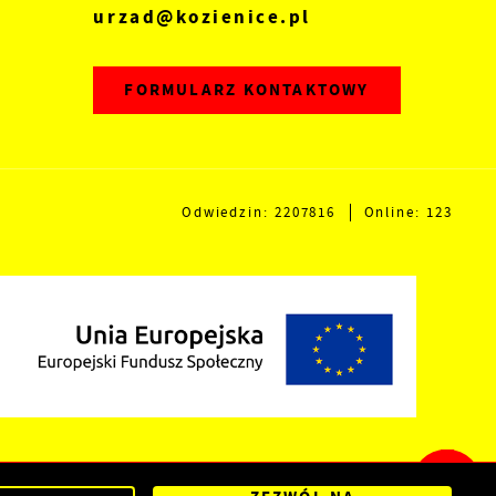
urzad@kozienice.pl
FORMULARZ KONTAKTOWY
Odwiedzin: 2207816
Online: 123
Powered by
2ClickPortal®
- Portale nowej generacji