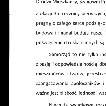
S
z
z
N
N