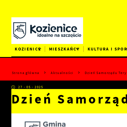
Przejdź do menu.
Przejdź do wyszukiwarki.
Przejdź do treści.
Przejdź do ustawień wielkości czcionki.
Wyłącz wersję kontrastową strony.
KOZIENICE
MIESZKAŃCY
KULTURA I SPO
Strona główna
Aktualności
Dzień Samorządu Tery
27 - 05 - 2025
Dzień Samorząd