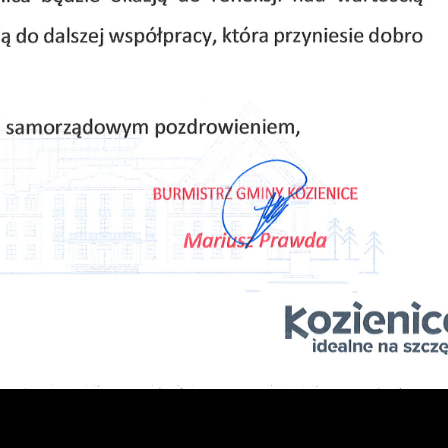
trony internetowej i umożliwiają Ci komfortowe korzystanie z
ferowanych przez nas usług.
liki cookies odpowiadają na podejmowane przez Ciebie działania w
ięcej
elu m.in. dostosowania Twoich ustawień preferencji prywatności,
ogowania czy wypełniania formularzy. Dzięki plikom cookies strona,
tórej korzystasz, może działać bez zakłóceń.
unkcjonalne i personalizacyjne
apoznaj się z
POLITYKĄ PRYWATNOŚCI I PLIKÓW COOKIES
.
ego typu pliki cookies umożliwiają stronie internetowej
apamiętanie wprowadzonych przez Ciebie ustawień oraz
ersonalizację określonych funkcjonalności czy prezentowanych
ZAPISZ WYBRANE
reści.
zięki tym plikom cookies możemy zapewnić Ci większy komfort
ięcej
orzystania z funkcjonalności naszej strony poprzez dopasowanie jej
ZEZWÓL NA WSZYSTKIE
o Twoich indywidualnych preferencji. Wyrażenie zgody na
unkcjonalne i personalizacyjne pliki cookies gwarantuje dostępność
iększej ilości funkcji na stronie.
nalityczne
nalityczne pliki cookies pomagają nam rozwijać się i dostosowywać
o Twoich potrzeb.
ookies analityczne pozwalają na uzyskanie informacji w zakresie
ięcej
ykorzystywania witryny internetowej, miejsca oraz częstotliwości, 
aką odwiedzane są nasze serwisy www. Dane pozwalają nam na ocen
aszych serwisów internetowych pod względem ich popularności
śród użytkowników. Zgromadzone informacje są przetwarzane w
Reklamowe