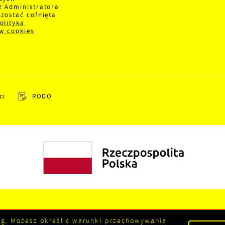
z Administratora
zostać cofnięta
olityka
ów cookies
ci
RODO
sług. Możesz określić warunki przechowywania