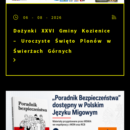
06 - 08 - 2026
Dożynki XXVI Gminy Kozienice
– Uroczyste Święto Plonów w
Świerżach Górnych