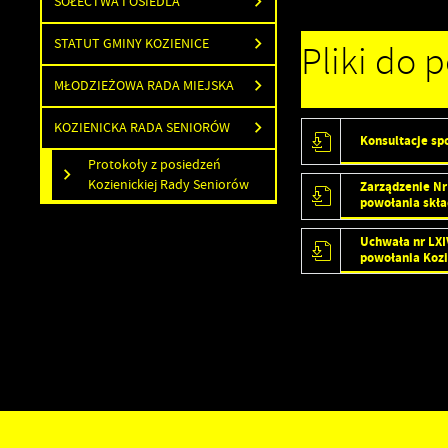
SOŁECTWA I OSIEDLA
STATUT GMINY KOZIENICE
Pliki do 
MŁODZIEŻOWA RADA MIEJSKA
U
KOZIENICKA RADA SENIORÓW
Konsultacje s
Protokoły z posiedzeń
Kozienickiej Rady Seniorów
Zarządzenie Nr
S
powołania skła
w
Uchwała nr LXI
powołania Kozi
N
N
u
P
W
T
pl
Z
F
T