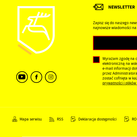
C
NEWSLETTER
D
W
n
z
Zapisz się do naszego news
fu
najnowsze wiadomości na 
A
A
C
W
i
Wyrażam zgodę na 
p
elektroniczną na ws
w
e-mail informacji d
W
R
przez Administrator
f
zostać cofnięta w k
D
prywatności i plików
s
P
W
a
i
b
p
s
Mapa serwisu
RSS
Deklaracja dostępności
RO