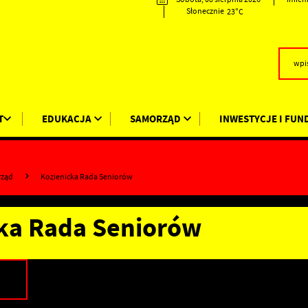
23°C
Słonecznie
T
EDUKACJA
SAMORZĄD
INWESTYCJE I FUN
rząd
Kozienicka Rada Seniorów
ka Rada Seniorów
Y