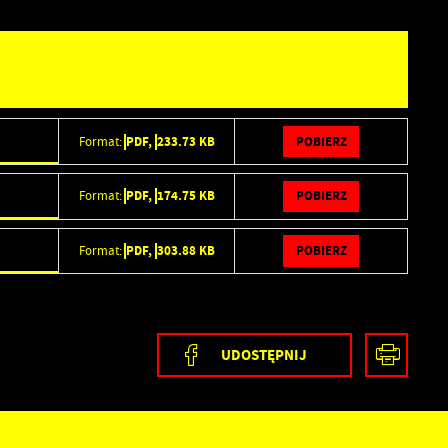
POBIERZ
PDF,
233.73 KB
Format:
POBIERZ
PDF,
174.75 KB
Format:
POBIERZ
PDF,
303.88 KB
Format:
ia
UDOSTĘPNIJ
ez