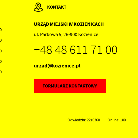
KONTAKT
ci
i
URZĄD MIEJSKI W KOZIENICACH
00
ul. Parkowa 5, 26-900 Kozienice
30
+48 48 611 71 00
30
30
urzad@kozienice.pl
.
30
a
FORMULARZ KONTAKTOWY
ów
Odwiedzin: 2210360
Online: 109