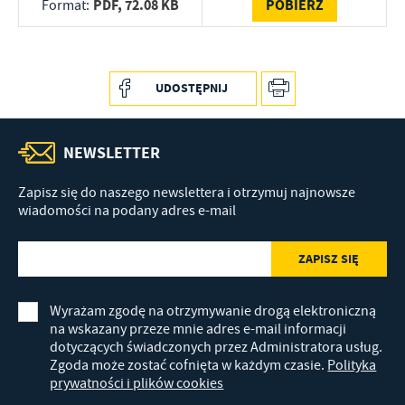
PDF,
72.08 KB
POBIERZ
Format:
Promocyjne pliki cookies służą do prezentowania Ci naszych
Więcej
komunikatów na podstawie analizy Twoich upodobań oraz Twoich
zwyczajów dotyczących przeglądanej witryny internetowej. Treści
promocyjne mogą pojawić się na stronach podmiotów trzecich lub
firm będących naszymi partnerami oraz innych dostawców usług.
UDOSTĘPNIJ
Firmy te działają w charakterze pośredników prezentujących nasze
treści w postaci wiadomości, ofert, komunikatów mediów
społecznościowych.
NEWSLETTER
Zapisz się do naszego newslettera i otrzymuj najnowsze
wiadomości na podany adres e-mail
Wyrażam zgodę na otrzymywanie drogą elektroniczną
na wskazany przeze mnie adres e-mail informacji
dotyczących świadczonych przez Administratora usług.
Zgoda może zostać cofnięta w każdym czasie.
Polityka
prywatności i plików cookies