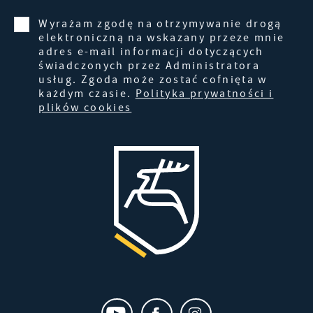
dotyczących przeglądanej witryny internetowej.
Treści promocyjne mogą pojawić się na stronach
Wyrażam zgodę na otrzymywanie drogą
podmiotów trzecich lub firm będących naszymi
elektroniczną na wskazany przeze mnie
partnerami oraz innych dostawców usług. Firmy te
adres e-mail informacji dotyczących
działają w charakterze pośredników
świadczonych przez Administratora
prezentujących nasze treści w postaci wiadomości,
usług. Zgoda może zostać cofnięta w
każdym czasie.
Polityka prywatności i
ofert, komunikatów mediów społecznościowych.
plików cookies